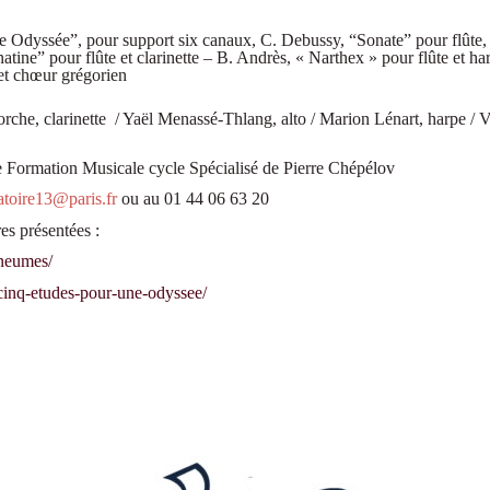
e Odyssée”, pour support six canaux, C. Debussy, “Sonate” pour flûte, 
natine” pour flûte et clarinette – B. Andrès, « Narthex » pour flûte et 
 et chœur grégorien
 Porche, clarinette / Yaël Menassé-Thlang, alto / Marion Lénart, harpe /
 de Formation Musicale cycle Spécialisé de Pierre Chépélov
atoire13@paris.fr
ou au 01 44 06 63 20
es présentées :
/neumes/
cinq-etudes-pour-une-odyssee/