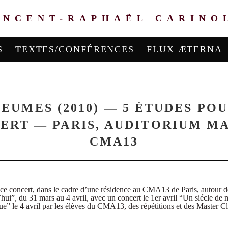
INCENT-RAPHAËL CARINO
S
TEXTES/CONFÉRENCES
FLUX ÆTERNA
 NEUMES (2010) — 5 ÉTUDES P
CERT — PARIS, AUDITORIUM M
CMA13
 ce concert, dans le cadre d’une résidence au CMA13 de Paris, autour d
’hui”, du 31 mars au 4 avril, avec un concert le 1er avril “Un siécle de
” le 4 avril par les élèves du CMA13, des répétitions et des Master Cl