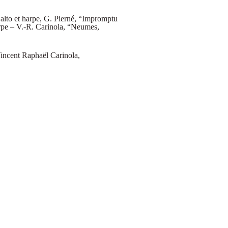
alto et harpe,
G. Pierné, “Impromptu
harpe – V.-R. Carinola, “Neumes,
 Vincent Raphaël Carinola,