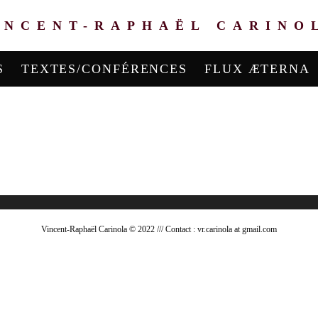
INCENT-RAPHAËL CARINO
S
TEXTES/CONFÉRENCES
FLUX ÆTERNA
Vincent-Raphaël Carinola © 2022 /// Contact : vr.carinola at gmail.com